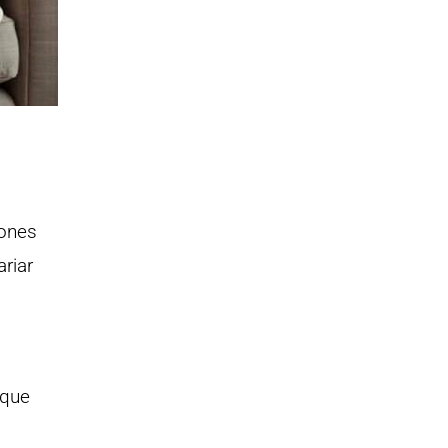
iones
ariar
 que