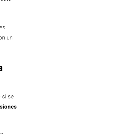
es.
on un
a
 si se
siones