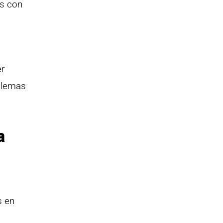
as con
er
oblemas
a
s en