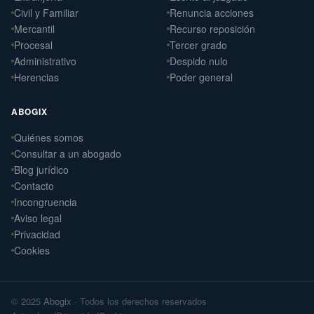
Civil y Familiar
Renuncia acciones
Mercantil
Recurso reposición
Procesal
Tercer grado
Administrativo
Despido nulo
Herencias
Poder general
ABOGIX
Quiénes somos
Daniel Ramos Illanes
Consultar a un abogado
›
Derecho Laboral
Blog jurídico
📍 Sevilla
Contacto
Laterna Abogados
Incongruencia
›
Derecho Civil
Aviso legal
📍 Santiago de Compostela
Privacidad
Cookies
Laterna Laboral
›
Derecho Laboral
📍 Santiago de Compostela
© 2025
Abogix
· Todos los derechos reservados
Arteaga Abogados