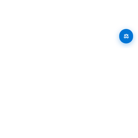
Arteaga Abogados
›
Derecho Civil
📍 Vigo
⚖️