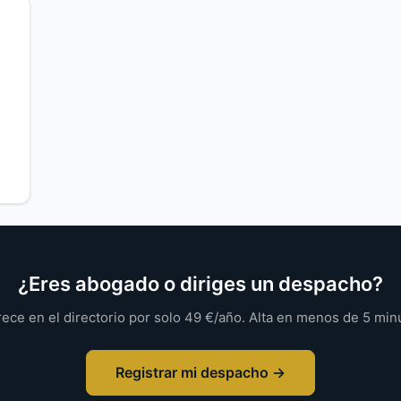
¿Eres abogado o diriges un despacho?
ece en el directorio por solo 49 €/año. Alta en menos de 5 min
Registrar mi despacho →