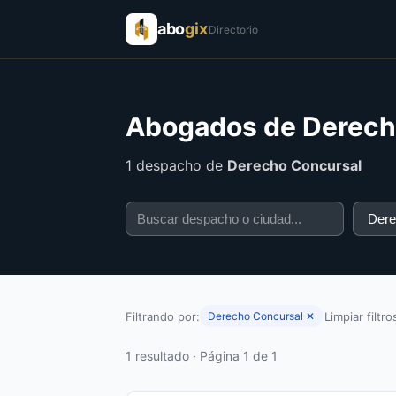
abo
gix
Directorio
Abogados de Derech
1 despacho de
Derecho Concursal
Filtrando por:
Limpiar filtro
Derecho Concursal ✕
1 resultado · Página 1 de 1