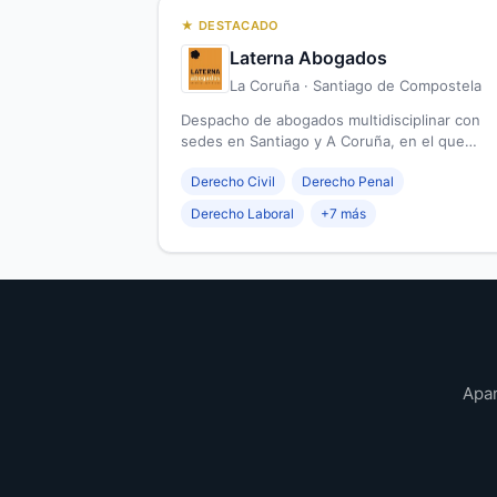
★ DESTACADO
Laterna Abogados
La Coruña · Santiago de Compostela
Despacho de abogados multidisciplinar con
sedes en Santiago y A Coruña, en el que
podrás dar solución a tus problemas legales
Derecho Civil
Derecho Penal
Derecho Laboral
+7 más
Apar