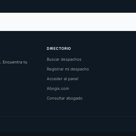
DIRECTORIO
Buscar despachos
. Encuentra tu
Registrar mi despacho
Acceder al panel
Abogix.com
Consultar abogado