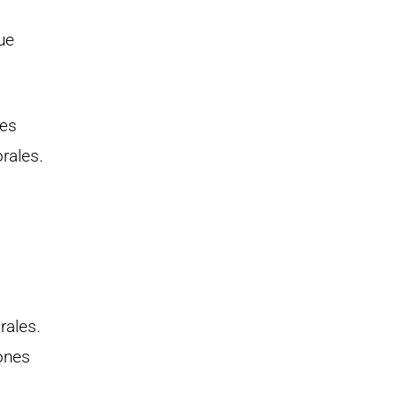
ue
 es
rales.
rales.
ones