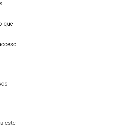
s
lo que
 acceso
sos
 a este