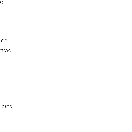
de
 de
otras
lares,