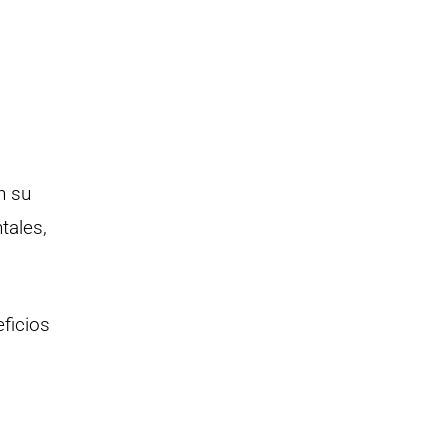
n su
tales,
ficios