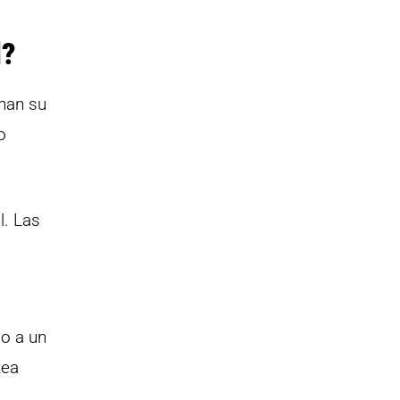
l?
onan su
o
l. Las
do a un
tea