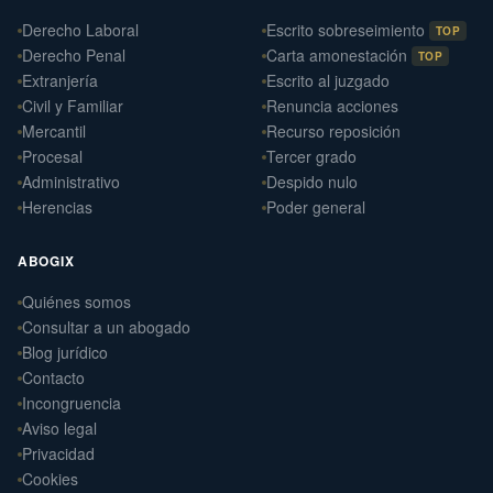
Derecho Laboral
Escrito sobreseimiento
TOP
Derecho Penal
Carta amonestación
TOP
Extranjería
Escrito al juzgado
Civil y Familiar
Renuncia acciones
Mercantil
Recurso reposición
Procesal
Tercer grado
Administrativo
Despido nulo
Herencias
Poder general
ABOGIX
Quiénes somos
Daniel Ramos Illanes
›
Consultar a un abogado
Derecho Laboral
Blog jurídico
📍 Sevilla
Contacto
Laterna Abogados
Incongruencia
›
Derecho Civil
Aviso legal
📍 Santiago de Compostela
Privacidad
Cookies
Laterna Laboral