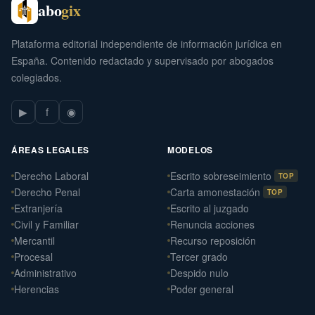
abo
gix
Plataforma editorial independiente de información jurídica en
España. Contenido redactado y supervisado por abogados
colegiados.
▶
f
◉
ÁREAS LEGALES
MODELOS
Derecho Laboral
Escrito sobreseimiento
TOP
Derecho Penal
Carta amonestación
TOP
Extranjería
Escrito al juzgado
Civil y Familiar
Renuncia acciones
Mercantil
Recurso reposición
Procesal
Tercer grado
Administrativo
Despido nulo
Herencias
Poder general