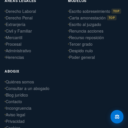
ÁREAS LEGALES
MODELOS
Derecho Laboral
Escrito sobreseimiento
TOP
Derecho Penal
Carta amonestación
TOP
Daniel Ramos Illanes
›
Extranjería
Escrito al juzgado
Derecho Laboral
📍 Sevilla
Civil y Familiar
Renuncia acciones
Mercantil
Recurso reposición
Laterna Abogados
Procesal
Tercer grado
›
Derecho Civil
Administrativo
Despido nulo
📍 Santiago de Compostela
Herencias
Poder general
Laterna Laboral
›
Derecho Laboral
ABOGIX
📍 Santiago de Compostela
Quiénes somos
Arteaga Abogados
›
Consultar a un abogado
Derecho Civil
📍 Vigo
Blog jurídico
Contacto
Incongruencia
Aviso legal
⚖️
Privacidad
Cookies