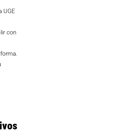
la UGE
ir con
aforma.
u
ivos