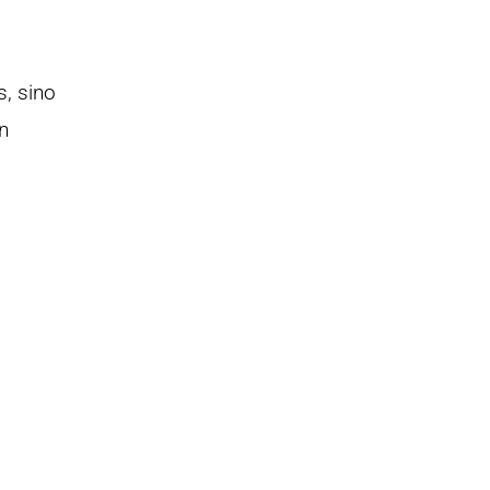
, sino
n