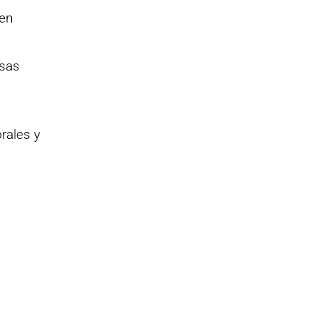
 en
esas
rales y