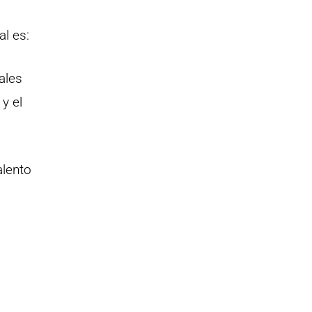
al es:
ales
y el
alento