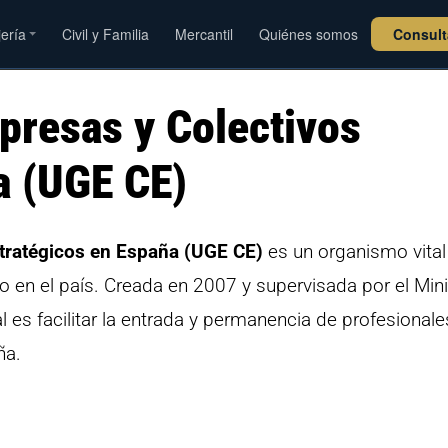
jería
Civil y Familia
Mercantil
Quiénes somos
Consul
presas y Colectivos
a (UGE CE)
tratégicos en España (UGE CE)
es un organismo vital
jo en el país. Creada en 2007 y supervisada por el Mini
l es facilitar la entrada y permanencia de profesionale
ña.