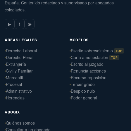
España. Contenido redactado y supervisado por abogados
colegiados.
▶
f
◉
ÁREAS LEGALES
MODELOS
Derecho Laboral
Escrito sobreseimiento
TOP
Derecho Penal
Carta amonestación
TOP
Extranjería
Escrito al juzgado
Civil y Familiar
Renuncia acciones
Mercantil
Recurso reposición
Procesal
Tercer grado
Administrativo
Despido nulo
Herencias
Poder general
ABOGIX
Quiénes somos
Daniel Ramos Illanes
›
Consultar a un abogado
Derecho Laboral