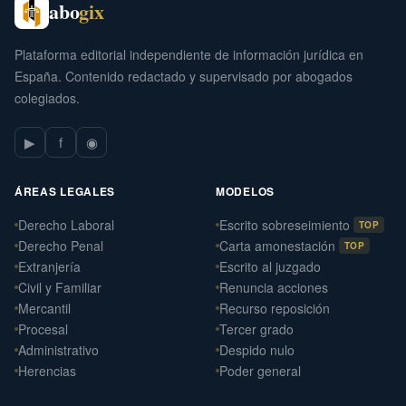
abo
gix
Plataforma editorial independiente de información jurídica en
España. Contenido redactado y supervisado por abogados
colegiados.
▶
f
◉
ÁREAS LEGALES
MODELOS
Derecho Laboral
Escrito sobreseimiento
TOP
Derecho Penal
Carta amonestación
TOP
Extranjería
Escrito al juzgado
Civil y Familiar
Renuncia acciones
Mercantil
Recurso reposición
Procesal
Tercer grado
Administrativo
Despido nulo
Herencias
Poder general