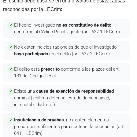
El escrito debe basarse en una o varias de estas causas
reconocidas por la LECrim:
El hecho investigado
no es constitutivo de delito
✓
conforme al Código Penal vigente (art. 637.1 LECrim)
No existen indicios racionales de que el investigado
✓
haya participado
en el delito (art. 637.2 LECrim)
El delito está
prescrito
conforme a los plazos del art.
✓
131 del Código Penal
Existe una
causa de exención de responsabilidad
✓
criminal (legítima defensa, estado de necesidad,
inimputabilidad, etc.)
Insuficiencia de pruebas
: no existen elementos
✓
probatorios suficientes para sostener la acusación (art.
641.1 LECrim)