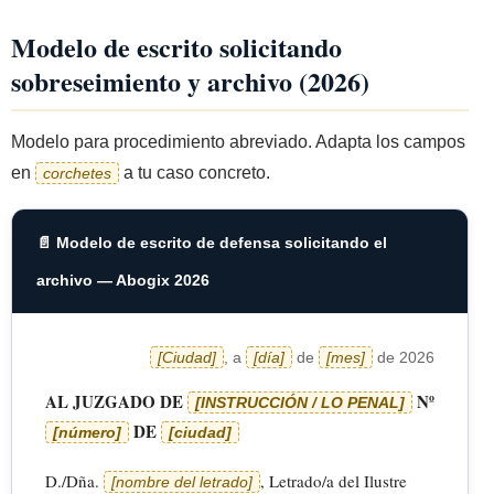
Modelo de escrito solicitando
sobreseimiento y archivo (2026)
Modelo para procedimiento abreviado. Adapta los campos
en
a tu caso concreto.
corchetes
📄 Modelo de escrito de defensa solicitando el
archivo — Abogix 2026
[Ciudad]
, a
[día]
de
[mes]
de 2026
AL JUZGADO DE
Nº
[INSTRUCCIÓN / LO PENAL]
DE
[número]
[ciudad]
D./Dña.
, Letrado/a del Ilustre
[nombre del letrado]