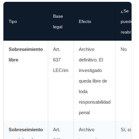
¿Se
Base
Tipo
Efecto
puede
legal
reabrir?
Sobreseimiento
Art.
Archivo
No
libre
637
definitivo. El
LECrim
investigado
queda libre de
toda
responsabilidad
penal
Sobreseimiento
Art.
Archivo
Sí, si