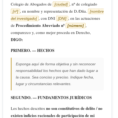
Colegio de Abogados de
, nº de colegiado
[ciudad]
, en nombre y representación de D./Dña.
[nº]
[nombre
, con DNI
, en las actuaciones
del investigado]
[DNI]
Procedimiento Abreviado nº
de
,
[número]
comparezco y, como mejor proceda en Derecho,
DIGO:
PRIMERO. — HECHOS
Exponga aquí de forma objetiva y sin reconocer
responsabilidad los hechos que han dado lugar a
la causa. Sea conciso y preciso. Indique fecha,
lugar y circunstancias relevantes.
SEGUNDO. — FUNDAMENTOS JURÍDICOS
no son constitutivos de delito / no
Los hechos descritos
existen indicios racionales de participación de mi