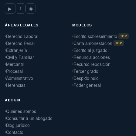
▶
f
◉
ÁREAS LEGALES
MODELOS
Derecho Laboral
Escrito sobreseimiento
TOP
Derecho Penal
Carta amonestación
TOP
Extranjería
Escrito al juzgado
Civil y Familiar
Renuncia acciones
Mercantil
Recurso reposición
Procesal
Tercer grado
Administrativo
Despido nulo
Herencias
Poder general
ABOGIX
Quiénes somos
Daniel Ramos Illanes
Consultar a un abogado
›
Derecho Laboral
Blog jurídico
📍 Sevilla
Contacto