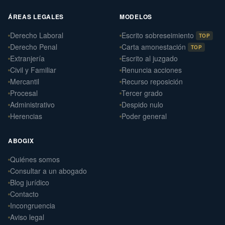
ÁREAS LEGALES
MODELOS
Derecho Laboral
Escrito sobreseimiento
TOP
Derecho Penal
Carta amonestación
TOP
Extranjería
Escrito al juzgado
Civil y Familiar
Renuncia acciones
Mercantil
Recurso reposición
Procesal
Tercer grado
Administrativo
Despido nulo
Herencias
Poder general
ABOGIX
Quiénes somos
Daniel Ramos Illanes
›
Consultar a un abogado
Derecho Laboral
Blog jurídico
📍 Sevilla
Contacto
Laterna Abogados
Incongruencia
›
Derecho Civil
Aviso legal
📍 Santiago de Compostela