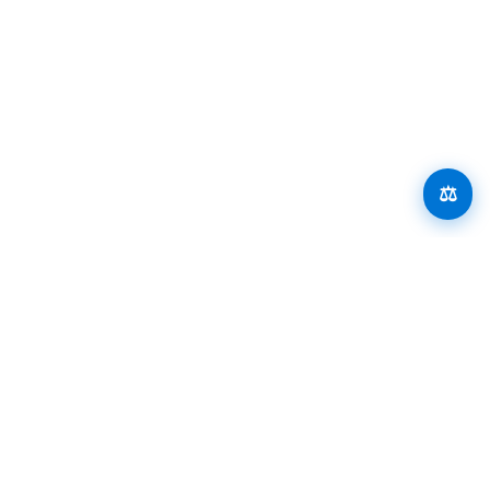
›
Derecho Laboral
📍 Santiago de Compostela
Arteaga Abogados
›
Derecho Civil
📍 Vigo
⚖️