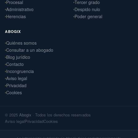
Procesal
Tercer grado
Administrativo
Despido nulo
Herencias
Poder general
ABOGIX
Quiénes somos
Daniel Ramos Illanes
›
Consultar a un abogado
Derecho Laboral
Blog jurídico
📍 Sevilla
Contacto
Laterna Abogados
Incongruencia
›
Derecho Civil
Aviso legal
📍 Santiago de Compostela
Privacidad
Cookies
Laterna Laboral
›
Derecho Laboral
📍 Santiago de Compostela
© 2025
Abogix
· Todos los derechos reservados
Arteaga Abogados
›
Aviso legal
Privacidad
Cookies
Derecho Civil
📍 Vigo