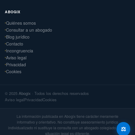
ABOGIX
Quiénes somos
Daniel Ramos Illanes
Consultar a un abogado
›
Derecho Laboral
Blog jurídico
📍 Sevilla
Contacto
Laterna Abogados
Incongruencia
›
Derecho Civil
Aviso legal
📍 Santiago de Compostela
Privacidad
Cookies
Laterna Laboral
›
Derecho Laboral
📍 Santiago de Compostela
© 2025
Abogix
· Todos los derechos reservados
Arteaga Abogados
›
Aviso legal
Privacidad
Cookies
Derecho Civil
📍 Vigo
La información publicada en Abogix tiene carácter meramente
informativo y orientativo. No constituye asesoramiento jurídico
individualizado ni sustituye la consulta con un abogado colegiado. Cada
⚖️
situación legal es diferente.