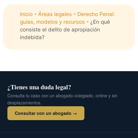
Inicio
-
Áreas legales
-
Derecho Penal:
guías, modelos y recursos
-
¿En qué
consiste el delito de apropiación
indebida?
¿Tienes una duda legal?
Consulta tu caso con un abogado colegiado, online y sin
desplazamientos.
Consultar con un abogado →