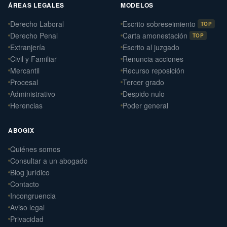
ÁREAS LEGALES
MODELOS
Derecho Laboral
Escrito sobreseimiento
TOP
Derecho Penal
Carta amonestación
TOP
Extranjería
Escrito al juzgado
Civil y Familiar
Renuncia acciones
Mercantil
Recurso reposición
Procesal
Tercer grado
Administrativo
Despido nulo
Herencias
Poder general
ABOGIX
Quiénes somos
Daniel Ramos Illanes
Consultar a un abogado
›
Derecho Laboral
Blog jurídico
📍 Sevilla
Contacto
Laterna Abogados
Incongruencia
›
Derecho Civil
Aviso legal
📍 Santiago de Compostela
Privacidad