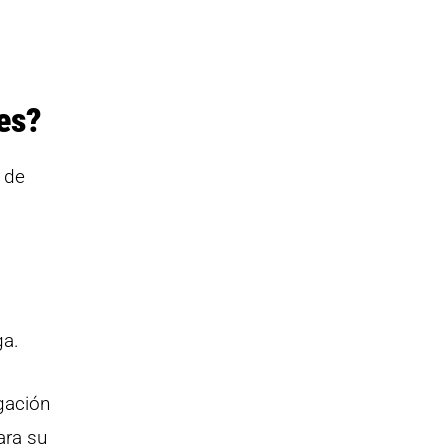
es?
 de
ga.
gación
ara su