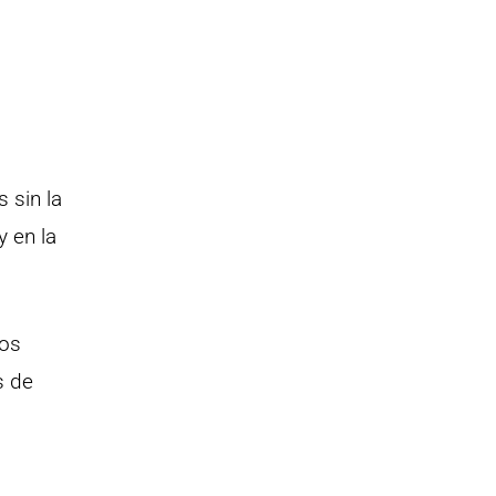
 sin la
y en la
ios
s de