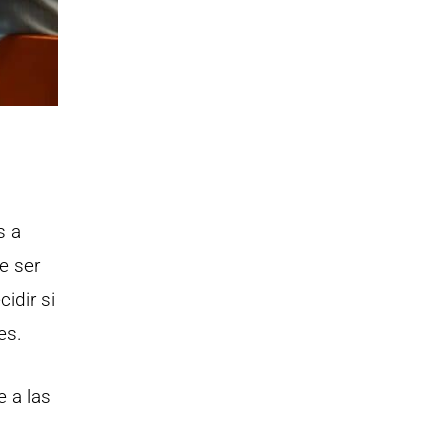
s a
e ser
idir si
es.
e a las