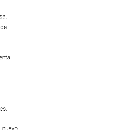
sa.
 de
enta
es.
n nuevo