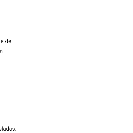
de de
en
sladas,