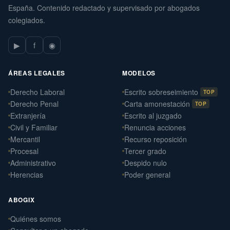
España. Contenido redactado y supervisado por abogados
colegiados.
▶
f
◉
ÁREAS LEGALES
MODELOS
Derecho Laboral
Escrito sobreseimiento
TOP
Derecho Penal
Carta amonestación
TOP
Extranjería
Escrito al juzgado
Civil y Familiar
Renuncia acciones
Mercantil
Recurso reposición
Procesal
Tercer grado
Administrativo
Despido nulo
Herencias
Poder general
ABOGIX
Quiénes somos
Daniel Ramos Illanes