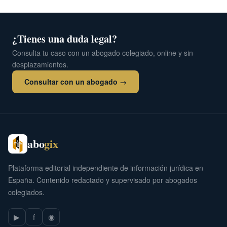
¿Tienes una duda legal?
Consulta tu caso con un abogado colegiado, online y sin
desplazamientos.
Consultar con un abogado →
abo
gix
Plataforma editorial independiente de información jurídica en
España. Contenido redactado y supervisado por abogados
colegiados.
▶
f
◉