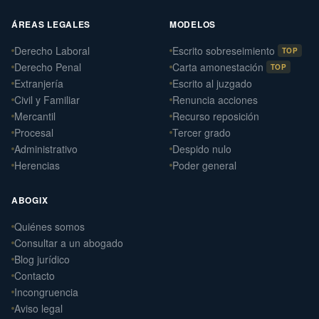
ÁREAS LEGALES
MODELOS
Derecho Laboral
Escrito sobreseimiento
TOP
Derecho Penal
Carta amonestación
TOP
Extranjería
Escrito al juzgado
Civil y Familiar
Renuncia acciones
Mercantil
Recurso reposición
Procesal
Tercer grado
Administrativo
Despido nulo
Herencias
Poder general
ABOGIX
Quiénes somos
Daniel Ramos Illanes
Consultar a un abogado
›
Derecho Laboral
Blog jurídico
📍 Sevilla
Contacto
Laterna Abogados
Incongruencia
›
Derecho Civil
Aviso legal
📍 Santiago de Compostela