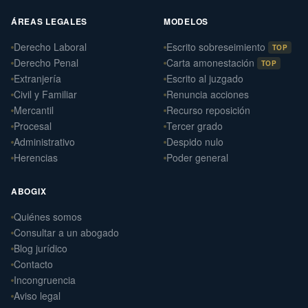
ÁREAS LEGALES
MODELOS
Derecho Laboral
Escrito sobreseimiento
TOP
Derecho Penal
Carta amonestación
TOP
Extranjería
Escrito al juzgado
Civil y Familiar
Renuncia acciones
Mercantil
Recurso reposición
Procesal
Tercer grado
Administrativo
Despido nulo
Herencias
Poder general
ABOGIX
Quiénes somos
Daniel Ramos Illanes
›
Consultar a un abogado
Derecho Laboral
Blog jurídico
📍 Sevilla
Contacto
Laterna Abogados
Incongruencia
›
Derecho Civil
Aviso legal
📍 Santiago de Compostela