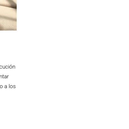
ecución
ntar
o a los