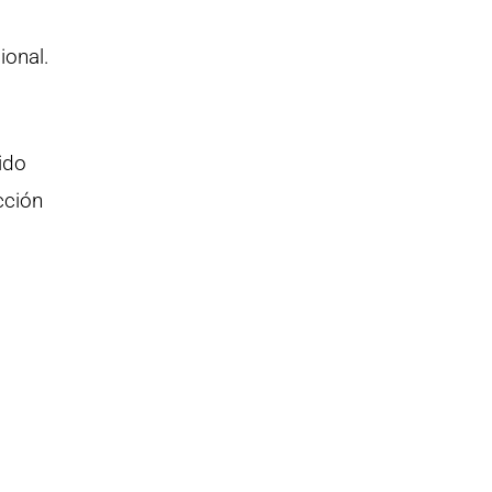
ional.
ido
cción