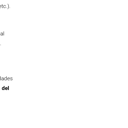
tc.).
al
.
udades
 del