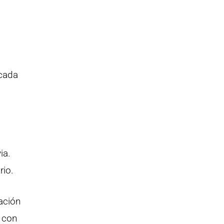
 cada
ia.
rio.
mación
o con