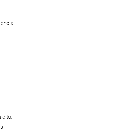
lencia,
cita.
os