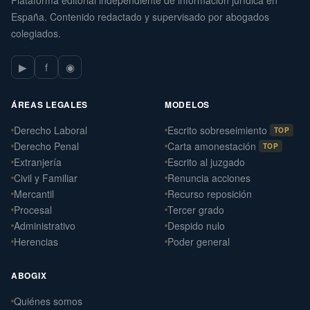
España. Contenido redactado y supervisado por abogados
colegiados.
▶
f
◉
ÁREAS LEGALES
MODELOS
Derecho Laboral
Escrito sobreseimiento
TOP
Derecho Penal
Carta amonestación
TOP
Extranjería
Escrito al juzgado
Civil y Familiar
Renuncia acciones
Mercantil
Recurso reposición
Procesal
Tercer grado
Administrativo
Despido nulo
Herencias
Poder general
ABOGIX
Quiénes somos
Daniel Ramos Illanes