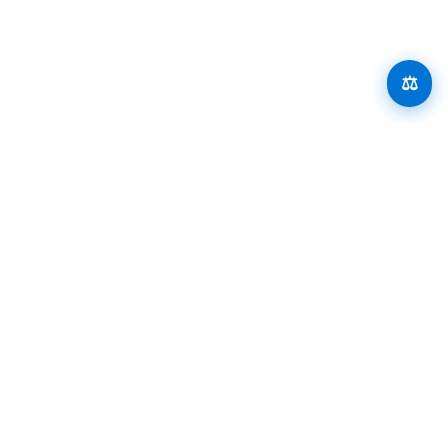
📍 Vigo
⚖️