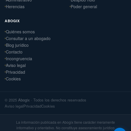
Herencias
Poder general
ABOGIX
Quiénes somos
Daniel Ramos Illanes
Consultar a un abogado
›
Derecho Laboral
Blog jurídico
📍 Sevilla
Contacto
Laterna Abogados
Incongruencia
›
Derecho Civil
Aviso legal
📍 Santiago de Compostela
Privacidad
Cookies
Laterna Laboral
›
Derecho Laboral
📍 Santiago de Compostela
© 2025
Abogix
· Todos los derechos reservados
Arteaga Abogados
›
Aviso legal
Privacidad
Cookies
Derecho Civil
📍 Vigo
La información publicada en Abogix tiene carácter meramente
informativo y orientativo. No constituye asesoramiento jurídico