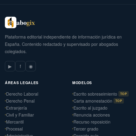
abo
gix
Plataforma editorial independiente de información jurídica en
España. Contenido redactado y supervisado por abogados
colegiados.
▶
f
◉
ÁREAS LEGALES
MODELOS
Derecho Laboral
Escrito sobreseimiento
TOP
Derecho Penal
Carta amonestación
TOP
Extranjería
Escrito al juzgado
Civil y Familiar
Renuncia acciones
Mercantil
Recurso reposición
Procesal
Tercer grado
Administrativo
Despido nulo