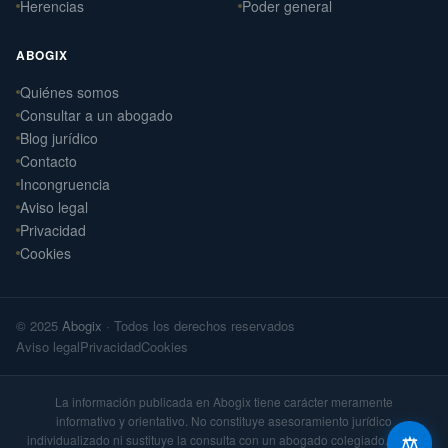
Herencias
Poder general
ABOGIX
Quiénes somos
Daniel Ramos Illanes
Consultar a un abogado
›
Derecho Laboral
Blog jurídico
📍 Sevilla
Contacto
Laterna Abogados
Incongruencia
›
Derecho Civil
Aviso legal
📍 Santiago de Compostela
Privacidad
Cookies
Laterna Laboral
›
Derecho Laboral
📍 Santiago de Compostela
© 2025
Abogix
· Todos los derechos reservados
Arteaga Abogados
›
Aviso legal
Privacidad
Cookies
Derecho Civil
📍 Vigo
La información publicada en Abogix tiene carácter meramente
informativo y orientativo. No constituye asesoramiento jurídico
individualizado ni sustituye la consulta con un abogado colegiado. Cada
⚖️