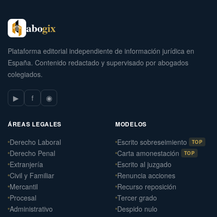
abo
gix
Plataforma editorial independiente de información jurídica en
España. Contenido redactado y supervisado por abogados
colegiados.
▶
f
◉
ÁREAS LEGALES
MODELOS
Derecho Laboral
Escrito sobreseimiento
TOP
Derecho Penal
Carta amonestación
TOP
Extranjería
Escrito al juzgado
Civil y Familiar
Renuncia acciones
Mercantil
Recurso reposición
Procesal
Tercer grado
Administrativo
Despido nulo