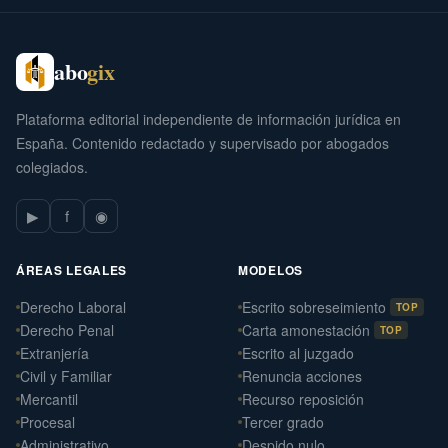
abo
gix
Plataforma editorial independiente de información jurídica en
España. Contenido redactado y supervisado por abogados
colegiados.
▶
f
◉
ÁREAS LEGALES
MODELOS
Derecho Laboral
Escrito sobreseimiento
TOP
Derecho Penal
Carta amonestación
TOP
Extranjería
Escrito al juzgado
Civil y Familiar
Renuncia acciones
Mercantil
Recurso reposición
Procesal
Tercer grado
Administrativo
Despido nulo