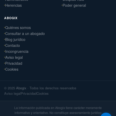
Herencias
Poder general
ABOGIX
Quiénes somos
Daniel Ramos Illanes
Consultar a un abogado
›
Derecho Laboral
Blog jurídico
📍 Sevilla
Contacto
Laterna Abogados
Incongruencia
›
Derecho Civil
Aviso legal
📍 Santiago de Compostela
Privacidad
Cookies
Laterna Laboral
›
Derecho Laboral
📍 Santiago de Compostela
© 2025
Abogix
· Todos los derechos reservados
Arteaga Abogados
›
Aviso legal
Privacidad
Cookies
Derecho Civil
📍 Vigo
La información publicada en Abogix tiene carácter meramente
informativo y orientativo. No constituye asesoramiento jurídico