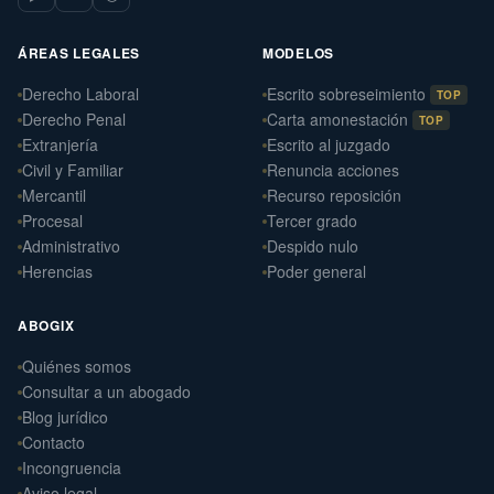
ÁREAS LEGALES
MODELOS
Derecho Laboral
Escrito sobreseimiento
TOP
Derecho Penal
Carta amonestación
TOP
Extranjería
Escrito al juzgado
Civil y Familiar
Renuncia acciones
Mercantil
Recurso reposición
Procesal
Tercer grado
Administrativo
Despido nulo
Herencias
Poder general
ABOGIX
Quiénes somos
Daniel Ramos Illanes
›
Consultar a un abogado
Derecho Laboral
Blog jurídico
📍 Sevilla
Contacto
Laterna Abogados
Incongruencia
›
Derecho Civil
Aviso legal