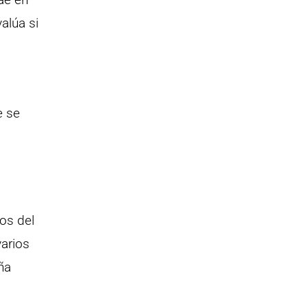
alúa si
e se
os del
varios
ña