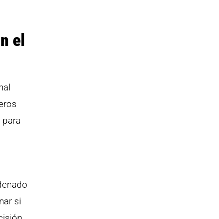
n el
nal
eros
 para
ndenado
nar si
cisión