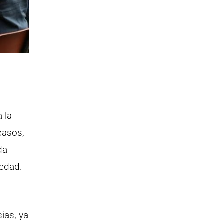
 la
casos,
da
vedad.
ias, ya