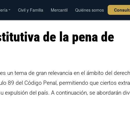
jería
Civil y Familia
Mercantil
Quiénes somos
Consul
itutiva de la pena de
n es un tema de gran relevancia en el ámbito del derec
culo 89 del Código Penal, permitiendo que ciertos extr
 expulsión del país. A continuación, se abordarán di