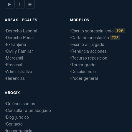
▶
f
◉
ÁREAS LEGALES
MODELOS
Derecho Laboral
Escrito sobreseimiento
TOP
Derecho Penal
Carta amonestación
TOP
Extranjería
Escrito al juzgado
Civil y Familiar
Renuncia acciones
Mercantil
Recurso reposición
Procesal
Tercer grado
Administrativo
Despido nulo
Herencias
Poder general
ABOGIX
Quiénes somos
Daniel Ramos Illanes
Consultar a un abogado
›
Derecho Laboral
Blog jurídico
📍 Sevilla
Contacto
Laterna Abogados
Incongruencia