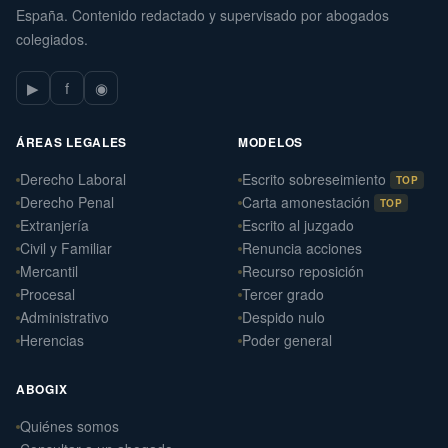
España. Contenido redactado y supervisado por abogados
colegiados.
▶
f
◉
ÁREAS LEGALES
MODELOS
Derecho Laboral
Escrito sobreseimiento
TOP
Derecho Penal
Carta amonestación
TOP
Extranjería
Escrito al juzgado
Civil y Familiar
Renuncia acciones
Mercantil
Recurso reposición
Procesal
Tercer grado
Administrativo
Despido nulo
Herencias
Poder general
ABOGIX
Quiénes somos
Daniel Ramos Illanes