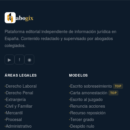
abo
gix
Plataforma editorial independiente de información jurídica en
España. Contenido redactado y supervisado por abogados
colegiados.
▶
f
◉
ÁREAS LEGALES
MODELOS
Derecho Laboral
Escrito sobreseimiento
TOP
Derecho Penal
Carta amonestación
TOP
Extranjería
Escrito al juzgado
Civil y Familiar
Renuncia acciones
Mercantil
Recurso reposición
Procesal
Tercer grado
Administrativo
Despido nulo