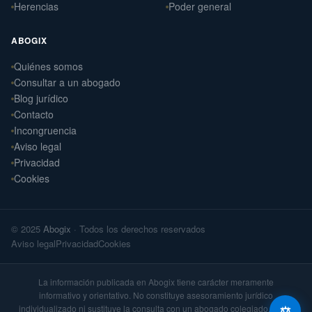
Herencias
Poder general
ABOGIX
Quiénes somos
Daniel Ramos Illanes
›
Consultar a un abogado
Derecho Laboral
Blog jurídico
📍 Sevilla
Contacto
Laterna Abogados
Incongruencia
›
Derecho Civil
Aviso legal
📍 Santiago de Compostela
Privacidad
Cookies
Laterna Laboral
›
Derecho Laboral
📍 Santiago de Compostela
© 2025
Abogix
· Todos los derechos reservados
Arteaga Abogados
›
Aviso legal
Privacidad
Cookies
Derecho Civil
📍 Vigo
La información publicada en Abogix tiene carácter meramente
informativo y orientativo. No constituye asesoramiento jurídico
individualizado ni sustituye la consulta con un abogado colegiado. Cada
⚖️