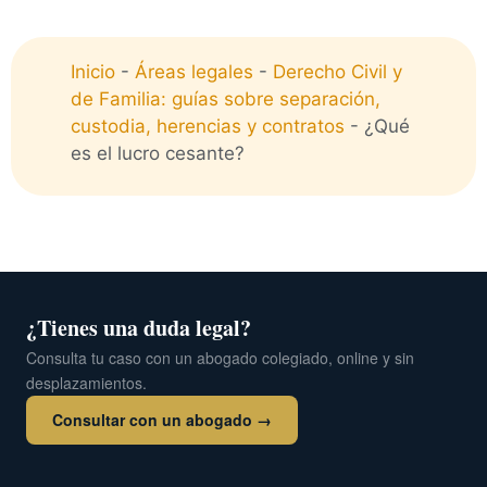
Inicio
-
Áreas legales
-
Derecho Civil y
de Familia: guías sobre separación,
custodia, herencias y contratos
-
¿Qué
es el lucro cesante?
¿Tienes una duda legal?
Consulta tu caso con un abogado colegiado, online y sin
desplazamientos.
Consultar con un abogado →