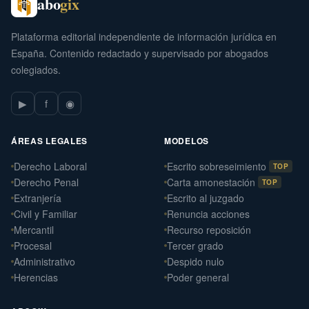
abo
gix
Plataforma editorial independiente de información jurídica en
España. Contenido redactado y supervisado por abogados
colegiados.
▶
f
◉
ÁREAS LEGALES
MODELOS
Derecho Laboral
Escrito sobreseimiento
TOP
Derecho Penal
Carta amonestación
TOP
Extranjería
Escrito al juzgado
Civil y Familiar
Renuncia acciones
Mercantil
Recurso reposición
Procesal
Tercer grado
Administrativo
Despido nulo
Herencias
Poder general