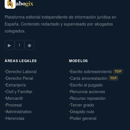
abo
gix
Plataforma editorial independiente de información jurídica en
España. Contenido redactado y supervisado por abogados
colegiados.
▶
f
◉
ÁREAS LEGALES
MODELOS
Derecho Laboral
Escrito sobreseimiento
TOP
Derecho Penal
Carta amonestación
TOP
Extranjería
Escrito al juzgado
Civil y Familiar
Renuncia acciones
Mercantil
Recurso reposición
Procesal
Tercer grado
Administrativo
Despido nulo
Herencias
Poder general