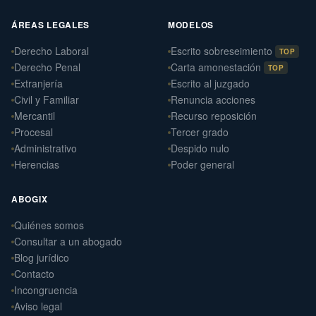
ÁREAS LEGALES
MODELOS
Derecho Laboral
Escrito sobreseimiento
TOP
Derecho Penal
Carta amonestación
TOP
Extranjería
Escrito al juzgado
Civil y Familiar
Renuncia acciones
Mercantil
Recurso reposición
Procesal
Tercer grado
Administrativo
Despido nulo
Herencias
Poder general
ABOGIX
Quiénes somos
Daniel Ramos Illanes
›
Consultar a un abogado
Derecho Laboral
Blog jurídico
📍 Sevilla
Contacto
Laterna Abogados
Incongruencia
›
Derecho Civil
Aviso legal
📍 Santiago de Compostela