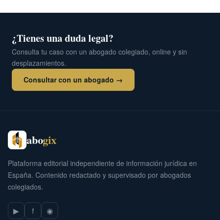
¿Tienes una duda legal?
Consulta tu caso con un abogado colegiado, online y sin
desplazamientos.
Consultar con un abogado →
abo
gix
Plataforma editorial independiente de información jurídica en
España. Contenido redactado y supervisado por abogados
colegiados.
▶
f
◉