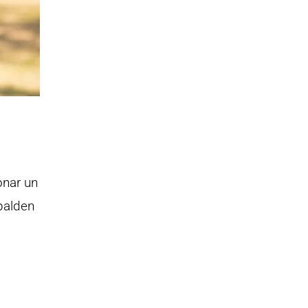
onar un
palden