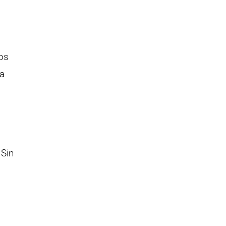
os
la
 Sin