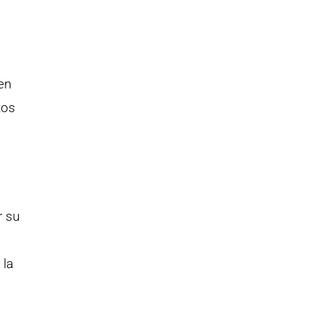
s
en
tos
r su
 la