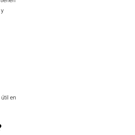
 tienen
 y
útil en
?