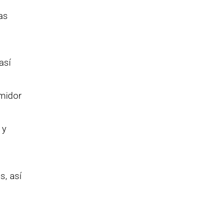
as
así
umidor
 y
s, así