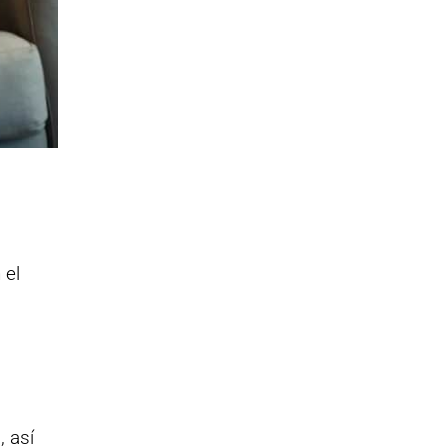
 el
 así