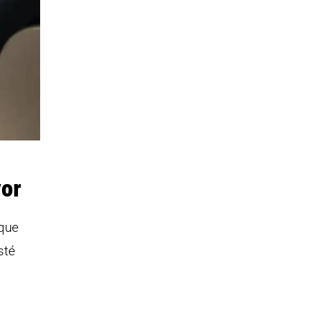
yor
 que
sté