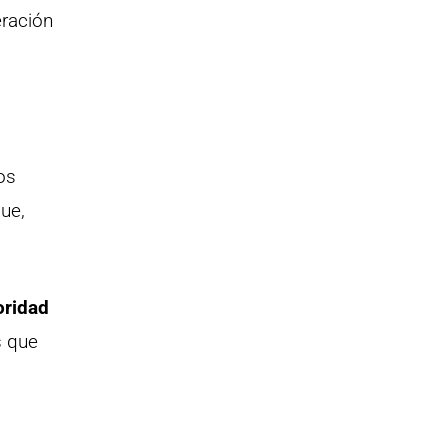
eración
os
ue,
oridad
s que