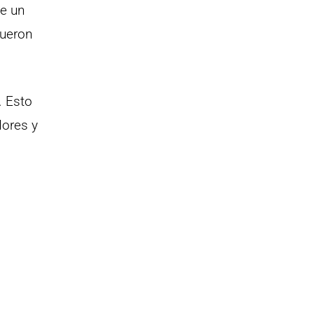
de un
fueron
. Esto
dores y