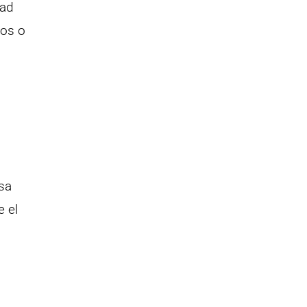
dad
tos o
sa
 el