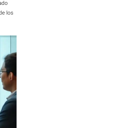
rado
de los