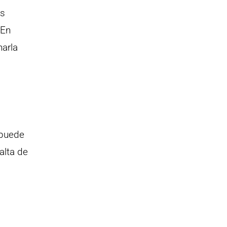
as
 En
narla
 puede
alta de