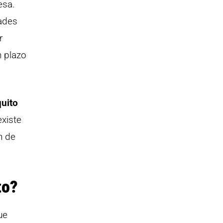
esa.
dades
r
n plazo
quito
xiste
n de
to?
ue