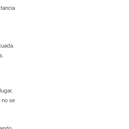
stancia
cuada.
s.
lugar,
e no se
rando