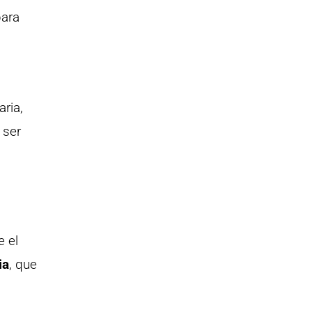
para
a
ria,
 ser
e el
ia
, que