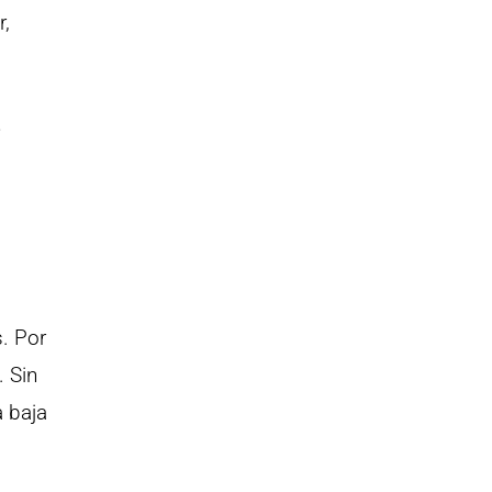
r,
e
s. Por
. Sin
 baja