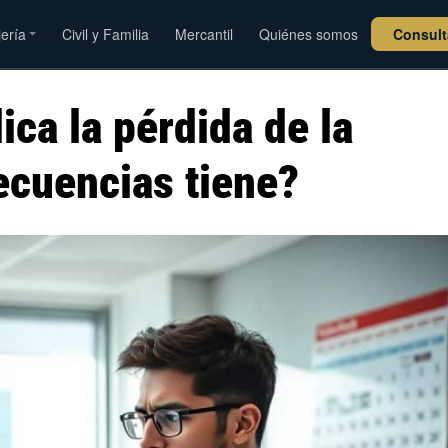
jería
Civil y Familia
Mercantil
Quiénes somos
Consul
ica la pérdida de la
ecuencias tiene?