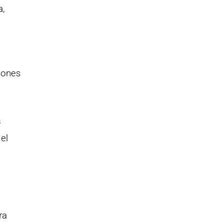
a,
ciones
s
el
ra