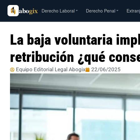
abo
gix
Derecho Laboral
Derecho Penal
Extran
La baja voluntaria impl
retribución ¿qué cons
Equipo Editorial Legal Abogix
22/06/2025