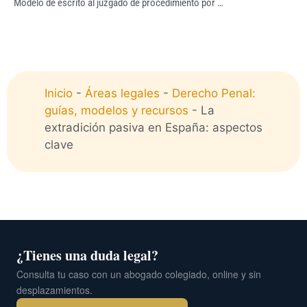
Modelo de escrito al juzgado de procedimiento por …
Inicio
-
Áreas legales
-
Derecho Penal:
guías, modelos y recursos
-
La
extradición pasiva en España: aspectos
clave
¿Tienes una duda legal?
Consulta tu caso con un abogado colegiado, online y sin
desplazamientos.