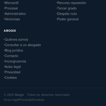
Mercantil
Recurso reposición
Procesal
Tercer grado
Administrativo
Despido nulo
Herencias
Poder general
ABOGIX
Quiénes somos
Daniel Ramos Illanes
Consultar a un abogado
›
Derecho Laboral
Blog jurídico
📍 Sevilla
Contacto
Laterna Abogados
Incongruencia
›
Derecho Civil
Aviso legal
📍 Santiago de Compostela
Privacidad
Cookies
Laterna Laboral
›
Derecho Laboral
📍 Santiago de Compostela
© 2025
Abogix
· Todos los derechos reservados
Arteaga Abogados
›
Aviso legal
Privacidad
Cookies
Derecho Civil
📍 Vigo