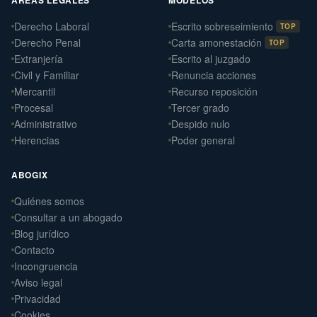
Derecho Laboral
Escrito sobreseimiento
TOP
Derecho Penal
Carta amonestación
TOP
Extranjería
Escrito al juzgado
Civil y Familiar
Renuncia acciones
Mercantil
Recurso reposición
Procesal
Tercer grado
Administrativo
Despido nulo
Herencias
Poder general
ABOGIX
Quiénes somos
Daniel Ramos Illanes
Consultar a un abogado
›
Derecho Laboral
Blog jurídico
📍 Sevilla
Contacto
Laterna Abogados
Incongruencia
›
Derecho Civil
Aviso legal
📍 Santiago de Compostela
Privacidad
Cookies
Laterna Laboral