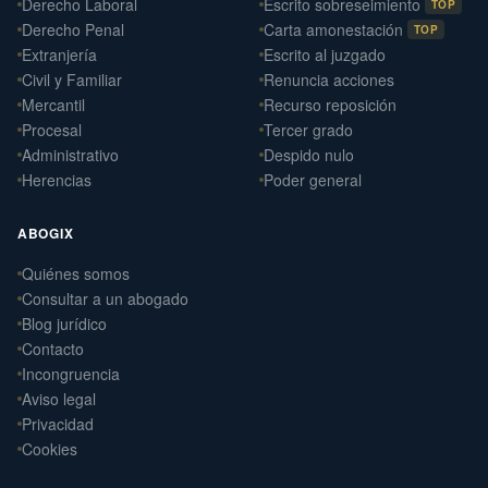
Derecho Laboral
Escrito sobreseimiento
TOP
Derecho Penal
Carta amonestación
TOP
Extranjería
Escrito al juzgado
Civil y Familiar
Renuncia acciones
Mercantil
Recurso reposición
Procesal
Tercer grado
Administrativo
Despido nulo
Herencias
Poder general
ABOGIX
Quiénes somos
Daniel Ramos Illanes
Consultar a un abogado
›
Derecho Laboral
Blog jurídico
📍 Sevilla
Contacto
Laterna Abogados
Incongruencia
›
Derecho Civil
Aviso legal
📍 Santiago de Compostela
Privacidad
Cookies
Laterna Laboral
›
Derecho Laboral
📍 Santiago de Compostela