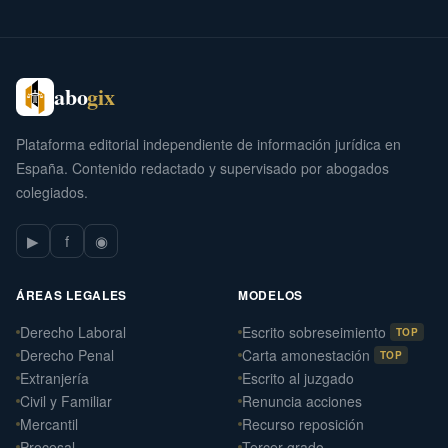
abo
gix
Plataforma editorial independiente de información jurídica en
España. Contenido redactado y supervisado por abogados
colegiados.
▶
f
◉
ÁREAS LEGALES
MODELOS
Derecho Laboral
Escrito sobreseimiento
TOP
Derecho Penal
Carta amonestación
TOP
Extranjería
Escrito al juzgado
Civil y Familiar
Renuncia acciones
Mercantil
Recurso reposición
Procesal
Tercer grado