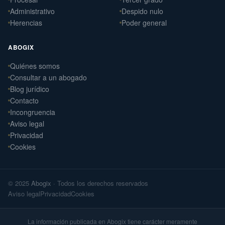
Administrativo
Despido nulo
Herencias
Poder general
ABOGIX
Quiénes somos
Daniel Ramos Illanes
Consultar a un abogado
›
Derecho Laboral
Blog jurídico
📍 Sevilla
Contacto
Laterna Abogados
Incongruencia
›
Derecho Civil
Aviso legal
📍 Santiago de Compostela
Privacidad
Cookies
Laterna Laboral
›
Derecho Laboral
📍 Santiago de Compostela
© 2025
Abogix
· Todos los derechos reservados
Arteaga Abogados
›
Aviso legal
Privacidad
Cookies
Derecho Civil
📍 Vigo
La información publicada en Abogix tiene carácter meramente