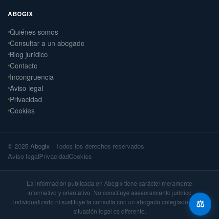
ABOGIX
Quiénes somos
Daniel Ramos Illanes
Consultar a un abogado
›
Derecho Laboral
Blog jurídico
📍 Sevilla
Contacto
Laterna Abogados
Incongruencia
›
Derecho Civil
Aviso legal
📍 Santiago de Compostela
Privacidad
Cookies
Laterna Laboral
›
Derecho Laboral
📍 Santiago de Compostela
© 2025
Abogix
· Todos los derechos reservados
Arteaga Abogados
›
Aviso legal
Privacidad
Cookies
Derecho Civil
📍 Vigo
La información publicada en Abogix tiene carácter meramente
informativo y orientativo. No constituye asesoramiento jurídico
individualizado ni sustituye la consulta con un abogado colegiado. Cada
⚖️
situación legal es diferente.