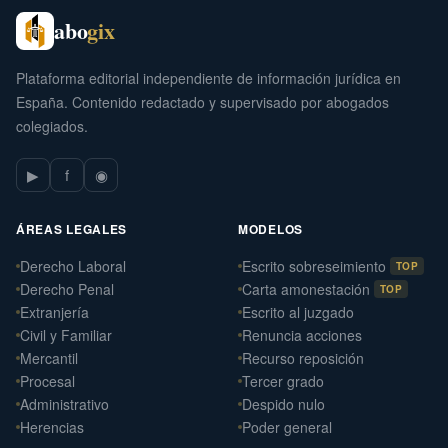
abo
gix
Plataforma editorial independiente de información jurídica en
España. Contenido redactado y supervisado por abogados
colegiados.
▶
f
◉
ÁREAS LEGALES
MODELOS
Derecho Laboral
Escrito sobreseimiento
TOP
Derecho Penal
Carta amonestación
TOP
Extranjería
Escrito al juzgado
Civil y Familiar
Renuncia acciones
Mercantil
Recurso reposición
Procesal
Tercer grado
Administrativo
Despido nulo
Herencias
Poder general