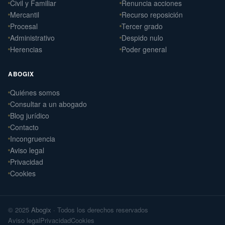
Civil y Familiar
Renuncia acciones
Mercantil
Recurso reposición
Procesal
Tercer grado
Administrativo
Despido nulo
Herencias
Poder general
ABOGIX
Quiénes somos
Daniel Ramos Illanes
Consultar a un abogado
›
Derecho Laboral
Blog jurídico
📍 Sevilla
Contacto
Laterna Abogados
Incongruencia
›
Derecho Civil
Aviso legal
📍 Santiago de Compostela
Privacidad
Cookies
Laterna Laboral
›
Derecho Laboral
📍 Santiago de Compostela
© 2025
Abogix
· Todos los derechos reservados
Arteaga Abogados
›
Aviso legal
Privacidad
Cookies
Derecho Civil