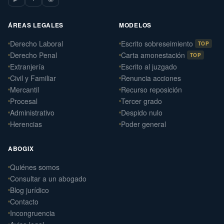
ÁREAS LEGALES
MODELOS
Derecho Laboral
Escrito sobreseimiento
TOP
Derecho Penal
Carta amonestación
TOP
Extranjería
Escrito al juzgado
Civil y Familiar
Renuncia acciones
Mercantil
Recurso reposición
Procesal
Tercer grado
Administrativo
Despido nulo
Herencias
Poder general
ABOGIX
Quiénes somos
Daniel Ramos Illanes
Consultar a un abogado
›
Derecho Laboral
Blog jurídico
📍 Sevilla
Contacto
Laterna Abogados
Incongruencia
›
Derecho Civil