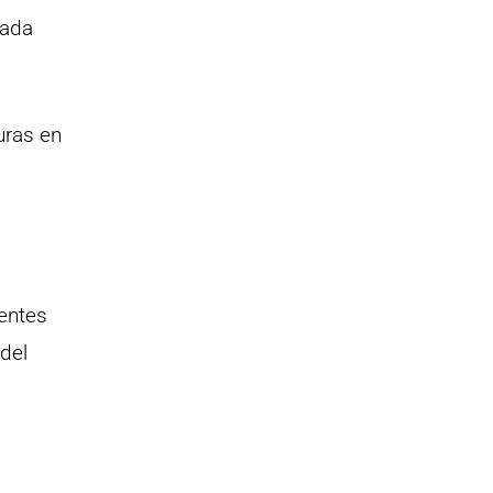
cada
uras en
entes
del