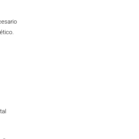
cesario
ético.
tal