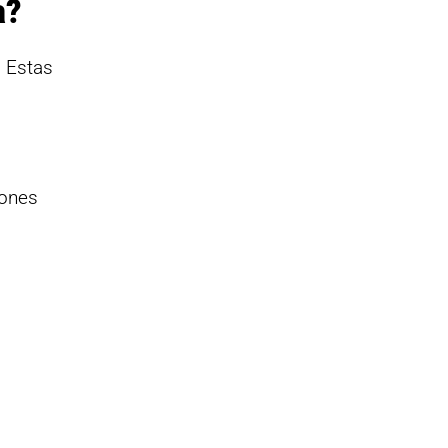
a?
. Estas
iones
.