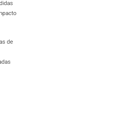
edidas
impacto
ras de
adas