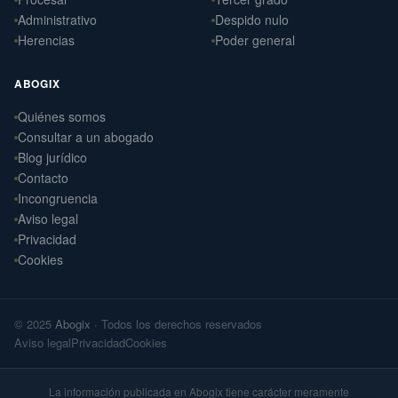
Administrativo
Despido nulo
Herencias
Poder general
ABOGIX
Quiénes somos
Daniel Ramos Illanes
›
Consultar a un abogado
Derecho Laboral
Blog jurídico
📍 Sevilla
Contacto
Laterna Abogados
Incongruencia
›
Derecho Civil
Aviso legal
📍 Santiago de Compostela
Privacidad
Cookies
Laterna Laboral
›
Derecho Laboral
📍 Santiago de Compostela
© 2025
Abogix
· Todos los derechos reservados
Arteaga Abogados
›
Aviso legal
Privacidad
Cookies
Derecho Civil
📍 Vigo
La información publicada en Abogix tiene carácter meramente