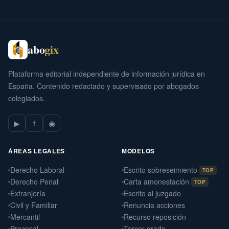
abo
gix
Plataforma editorial independiente de información jurídica en
España. Contenido redactado y supervisado por abogados
colegiados.
▶
f
◉
ÁREAS LEGALES
MODELOS
Derecho Laboral
Escrito sobreseimiento
TOP
Derecho Penal
Carta amonestación
TOP
Extranjería
Escrito al juzgado
Civil y Familiar
Renuncia acciones
Mercantil
Recurso reposición
Procesal
Tercer grado