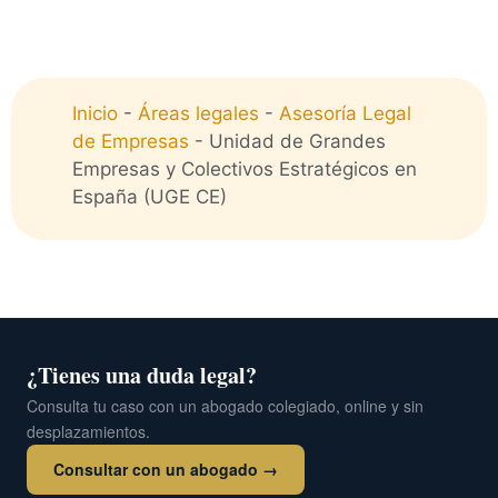
Inicio
-
Áreas legales
-
Asesoría Legal
de Empresas
-
Unidad de Grandes
Empresas y Colectivos Estratégicos en
España (UGE CE)
¿Tienes una duda legal?
Consulta tu caso con un abogado colegiado, online y sin
desplazamientos.
Consultar con un abogado →